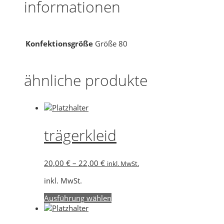
informationen
Konfektionsgröße
Größe 80
ähnliche produkte
trägerkleid
20,00
€
–
22,00
€
inkl. MwSt.
inkl. MwSt.
Dieses
Ausführung wählen
Produkt
weist