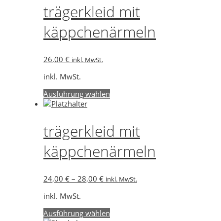
mehrere
trägerkleid mit
Varianten
auf.
käppchenärmeln
Die
Optionen
können
26,00
€
inkl. MwSt.
auf
der
inkl. MwSt.
Produktseite
gewählt
Dieses
Ausführung wählen
werden
Produkt
weist
mehrere
trägerkleid mit
Varianten
auf.
käppchenärmeln
Die
Optionen
können
24,00
€
–
28,00
€
inkl. MwSt.
auf
der
inkl. MwSt.
Produktseite
gewählt
Dieses
Ausführung wählen