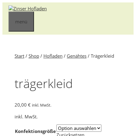
Zum
Inhalt
springen
menü
Start
/
Shop
/
Hofladen
/
Genähtes
/ Trägerkleid
trägerkleid
20,00
€
inkl. MwSt.
inkl. MwSt.
Konfektionsgröße
Zurücksetzen