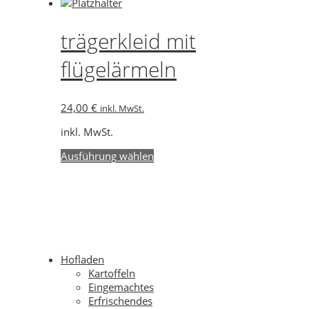
werden
Produkt
weist
mehrere
trägerkleid mit
Varianten
auf.
flügelärmeln
Die
Optionen
können
24,00
€
inkl. MwSt.
auf
der
inkl. MwSt.
Produktseite
gewählt
Dieses
Ausführung wählen
werden
Produkt
weist
mehrere
Varianten
auf.
Die
Optionen
Hofladen
können
Kartoffeln
auf
Eingemachtes
der
Erfrischendes
Produktseite